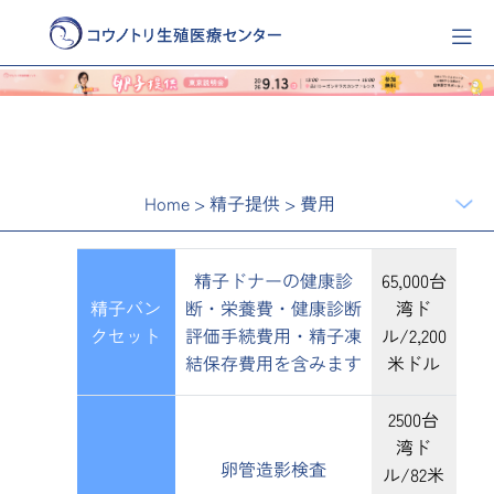
Home
>
精子提供
>
費用
精子ドナーの健康診
65,000台
精子バン
断・栄養費・健康診断
湾ド
クセット
評価手続費用・精子凍
ル/2,200
結保存費用を含みます
米ドル
2500台
湾ド
卵管造影検査
ル/82米