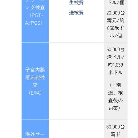
生検費
ドル/個
ング検査
送検費
20,000台
（PGT-
湾元/約
A/PGS）
656米ド
ル/個
50,000台
湾ドル/
約1,639
子宮内膜
米ドル
着床能検
査
(+別
（ERA）
途、検
査後の
お薬）
80,000台
海外サー
湾ド