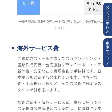
ビス費
ル/2,700
説
米ドル
明
会
お
*一部の費用は当日の為替レートで計算するため、多少変動いた
申
込
します。
み
東
海外サービス費
京
オ
フ
ご来院前のメールや電話でのカウンセリング・
ィ
ス
書類作成代行・台湾渡航プランのサポート・四
親等表・公証などの書類審査の手数料です。日
本語通訳の費用も含まれています。治療・検
査・手術を行う際など、全ての過程に日本語ス
タッフが付き添います。
検査の費用・海外サービス費、事前に採卵周期
の薬を持ち帰る場合のお薬代は、初診時にお支