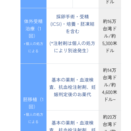
ドル
採卵手術・受精
体外受精
約16万
(ICSI)・培養・胚凍結
治療（1
台湾ド
を含む
回）
ル/約
(*注射剤は個人の処方
5,300米
⋆個人の処方
によリ別途発生）
ドル
による
約14万
台湾ド
基本の薬剤・血液検
ル/約
査、抗血栓注射剤、妊
4,600米
娠判定後のお薬代
胚移植（1
ドル~
回）
⋆個人の処方
約20万
による
基本の薬剤・血液検
台湾ド
査、抗血栓注射剤、妊