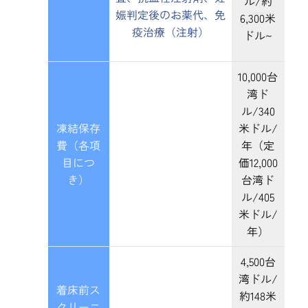
ル/約
娠判定後のお薬代、免
6,300米
疫治療（注射）
ドル~
10,000台
湾ド
ル/340
凍結保存
米ドル/
費（各項
年（定
目につ
価12,000
き）
台湾ド
ル/405
米ドル/
年）
4,500台
湾ドル/
着床前ス
約148米
クリーニ