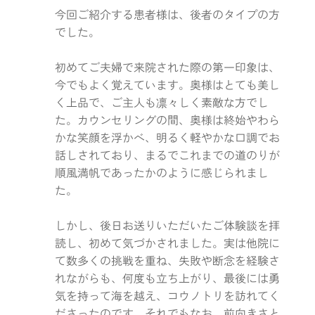
今回ご紹介する患者様は、後者のタイプの方
でした。
初めてご夫婦で来院された際の第一印象は、
今でもよく覚えています。奥様はとても美し
く上品で、ご主人も凛々しく素敵な方でし
た。カウンセリングの間、奥様は終始やわら
かな笑顔を浮かべ、明るく軽やかな口調でお
話しされており、まるでこれまでの道のりが
順風満帆であったかのように感じられまし
た。
しかし、後日お送りいただいたご体験談を拝
読し、初めて気づかされました。実は他院に
て数多くの挑戦を重ね、失敗や断念を経験さ
れながらも、何度も立ち上がり、最後には勇
気を持って海を越え、コウノトリを訪れてく
ださったのです。それでもなお、前向きさと