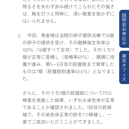
明るさを失わず歩み続けてこられたその強さ
は、胸を打つと同時に、深い敬意を抱かずに
説
明
はいられません。
会
お
申
今回、患者様は当院の卵子提供治療で16個
込
の卵子の提供を受け、その融解後生存率は
み
100％（16個すべて生存）でした。そのうち11
東
個が正常に受精し（受精率69％）、順調に培
京
養が進み、第5～6日目の胚盤胞まで発育した
オ
フ
ものは7個（胚盤胞到達率63.6％）となりまし
ィ
た。
ス
さらに、そのうち2個の胚盤胞についてPGS
検査を実施した結果、いずれも染色体が正常
であることが確認されました。1回目の胚移
植で、その染色体正常の胚を1つ移植し、一
度でご成功いただくことができました。