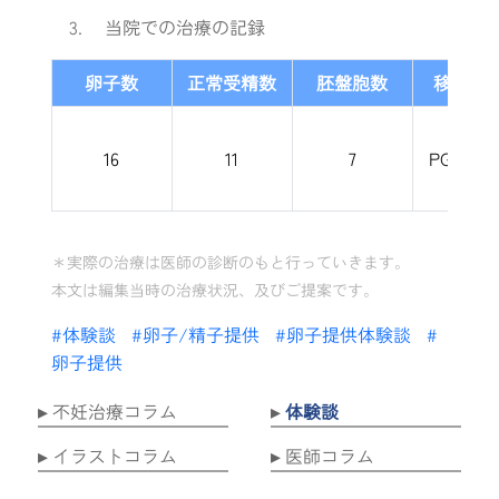
当院での治療の記録
卵子数
正常受精数
胚盤胞数
移植し
1
16
11
7
PGT-A
＊実際の治療は医師の診断のもと行っていきます。
本文は編集当時の治療状況、及びご提案です。
#体験談
#卵子/精子提供
#卵子提供体験談
#
卵子提供
不妊治療コラム
体験談
イラストコラム
医師コラム