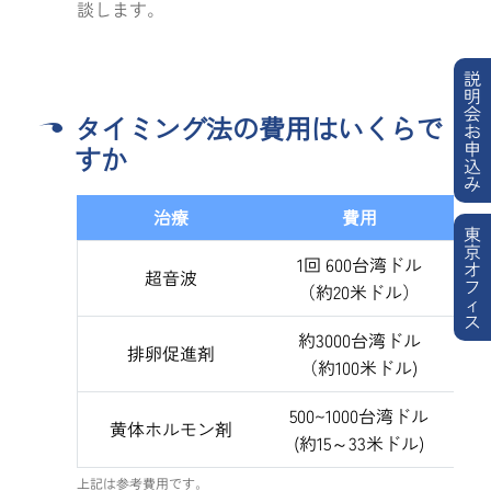
談します。
説
明
会
タイミング法の費用はいくらで
お
申
すか
込
み
治療
費用
東
京
1回 600台湾ドル
オ
超音波
フ
（約20米ドル）
ィ
ス
約3000台湾ドル
排卵促進剤
（約100米ドル)
500~1000台湾ドル
黄体ホルモン剤
(約15～33米ドル)
上記は参考費用です。