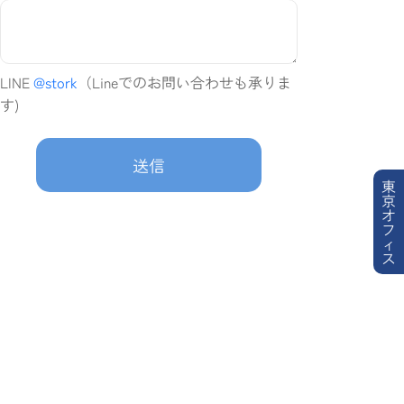
LINE
@stork
（Lineでのお問い合わせも承りま
す)
送信
東
京
オ
フ
ィ
ス