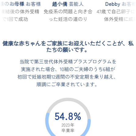
様のお母様
お客様
趙小僑
芸能人
Debby
お客
子凍結後の
体外受精
免疫系の問題と向
き合
47歳で自己卵子
で1回で成功
った妊活の道のり
体外受精に成
健康な赤ちゃんをご家族にお迎えい
ただくことが、私
たちの願いです。
当院で第三世代体外受精プラスプログラムを
実施された場合、10組のご夫婦のうち6組が
初回で妊娠初期12週間の不安定期を乗り越
え、
順調にご卒業されています。
54.8%
2023年
卒業率