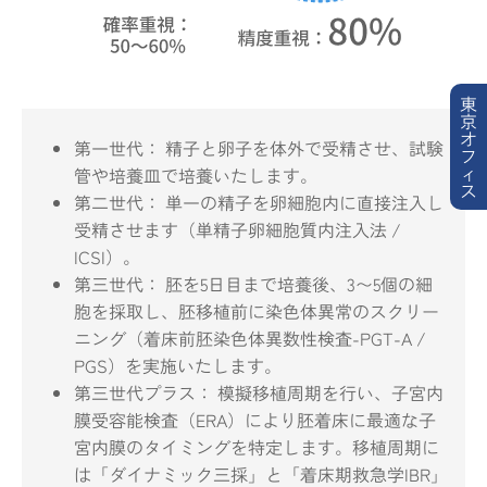
東
京
オ
第一世代： 精子と卵子を体外で受精させ、試験
フ
ィ
管や培養皿で培養いたします。
ス
第二世代： 単一の精子を卵細胞内に直接注入し
受精させます（単精子卵細胞質内注入法 /
ICSI）。
第三世代： 胚を5日目まで培養後、3〜5個の細
胞を採取し、胚移植前に染色体異常のスクリー
ニング（着床前胚染色体異数性検査-PGT-A /
PGS）を実施いたします。
第三世代プラス： 模擬移植周期を行い、子宮内
膜受容能検査（ERA）により胚着床に最適な子
宮内膜のタイミングを特定します。移植周期に
は「ダイナミック三採」と「着床期救急学IBR」