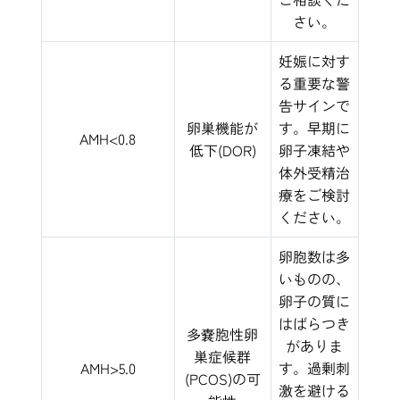
さい。
妊娠に対す
る重要な警
告サインで
卵巣機能が
す。早期に
AMH<0.8
低下(DOR)
卵子凍結や
体外受精治
療をご検討
ください。
卵胞数は多
いものの、
卵子の質に
はばらつき
多嚢胞性卵
がありま
巣症候群
AMH>5.0
す。過剰刺
(PCOS)の可
激を避ける