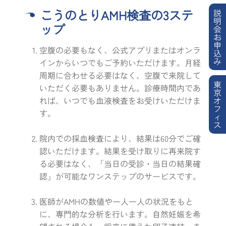
こうのとりAMH検査の3ステ
説
明
ップ
会
お
申
空腹の必要もなく、公式アプリまたはオンラ
込
み
インからいつでもご予約いただけます。月経
周期に合わせる必要はなく、空腹で来院して
東
いただく必要もありません。診療時間内であ
京
れば、いつでも血液検査をお受けいただけま
オ
フ
す。
ィ
ス
院内での採血検査により、結果は60分でご確
認いただけます。結果を受け取りに再来院す
る必要はなく、「当日の受診・当日の結果確
認」が可能なワンステップのサービスです。
医師がAMHの数値や一人一人の状況をもと
に、専門的な分析を行います。自然妊娠を希