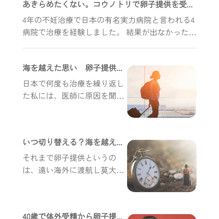
あきらめたくない。コウノトリで卵子提供を受け男の子を出産
4年の不妊治療で日本の有名実力病院と言われる4
病院で治療を経験しました。 結果が出なかった事
や自分の年齢を考え、卵子提供での不妊治療のア
プローチを開始しました。
海を越えた思い 卵子提供+PGT-A (PGS) 検査 一回で妊娠
日本で何度も治療を繰り返し
た私には、医師に原因を聞い
ても「卵子の老化」以外に明
確な答えはありませんでし
た。しかし、逆に考えれば
いつ切り替える？海を越え卵子提供で幸せをつかむ
「卵子さえ若ければ」妊娠で
きるんだ...
それまで卵子提供というの
は、遠い海外に渡航し莫大な
お金がかかり、一般人には非
日常的な出来事だと勝手な先
入観を持っていました。
40歳で体外受精から卵子提供へ切り替えた日本人女性