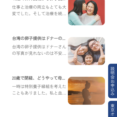
仕事と治療の両立もとても大
変でした。そして治療を続け
ても全く結果が出ず、もう子
供を授かれないと思い毎晩ひ
とりで泣いていました。コウ
台湾の卵子提供はドナーの顔を見られない？わが子は本当にかわいい
ノトリの指示通り一歩一歩治
療を...
台湾の卵子提供はドナーさん
の写真が見れないのは不安じ
ゃないのかと言う意見もある
かと思いますが、確かにそう
説
いう不安はありましたが、写
明
会
20歳で閉経、どうやって母になる？ 日本人女性 卵子提供で妊娠！
真を見れない分 色々迷わな
お
申
くて...
一時は特別養子縁組を考えた
込
こともありました。私と血が
み
繋がっていないのなら、いっ
東
そ夫婦二人共、血が繋がって
京
ない方がいいのではないかと
オ